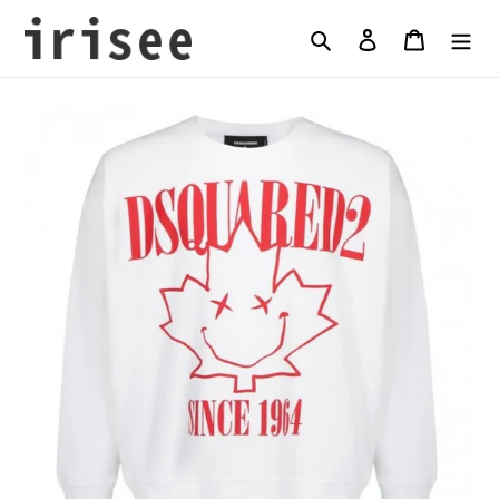
コ
ン
検索
ログイン
カート
テ
ン
ツ
に
ス
キ
ッ
プ
す
る