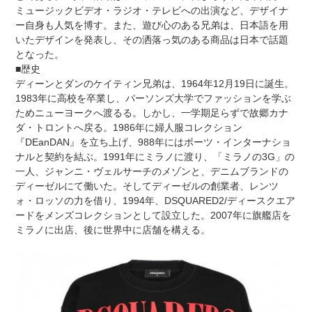
ミュージックビデオ・ラジオ・テレビへの出演など、デザイナ
ー自身も人気を博す。また、遊び心のある兄弟は、日本語を用
いたデザインを発表し、その洒落っ気のある商品は日本で話題
となった。
■歴史
ディーンとダンのケイティン兄弟は、1964年12月19日に誕生。
1983年に高校を卒業し、パーソンズ大学でファッションを学ぶ
ためニューヨークへ渡るる。しかし、一学期足らずで故郷カナ
ダ・トロントへ戻る。1986年に婦人服コレクション
『DEanDAN』を立ち上げ、988年にはポーツ・インターナショ
ナルと契約を結ぶ。1991年にミラノに渡り、「ミラノの3G」の
一人、ジャンニ・ヴェルサーチのメゾンと、デニムブランドの
ディーゼルにて働いた。そしてディーゼルの創業者、レンツ
ォ・ロッソの力を借り、1994年、DSQUARED2/ディースクエア
ードをメンズコレクションとして設立した。2007年に旗艦店を
ミラノに出店、後に世界中に店舗を構える。