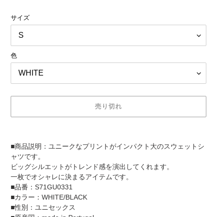
格
サイズ
色
売り切れ
カ
ー
■商品説明：ユニークなプリントがインパクト大のスウェットシ
ト
ャツです。
に
ビッグシルエットがトレンド感を演出してくれます。
商
一枚でオシャレに決まるアイテムです。
品
■品番：S71GU0331
を
■カラー：WHITE/BLACK
追
■性別：ユニセックス
加