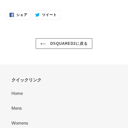
FACEBOOK
TWITTER
シェア
ツイート
で
に
シ
投
ェ
稿
ア
す
す
る
る
DSQUARED2に戻る
クイックリンク
Home
Mens
Womens