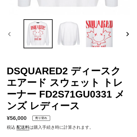
前
次
の
の
ス
ス
ラ
ラ
イ
イ
DSQUARED2 ディースク
ド
ド
エアード スウェット トレ
ーナー FD2S71GU0331 メ
ンズ レディース
通
¥56,000
売り切れ
常
税込
配送料
は購入手続き時に計算されます。
価