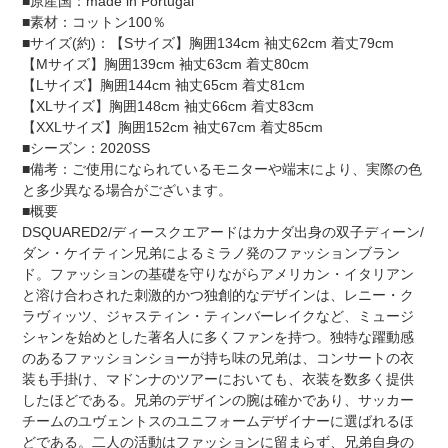
■原産国：made in Portugal
す
■素材：コットン100％
る
■サイズ(約)：【Sサイズ】胸囲134cm 袖丈62cm 着丈79cm
【Mサイズ】胸囲139cm 袖丈63cm 着丈80cm
【Lサイズ】胸囲144cm 袖丈65cm 着丈81cm
【XLサイズ】胸囲148cm 袖丈66cm 着丈83cm
【XXLサイズ】胸囲152cm 袖丈67cm 着丈85cm
■シーズン：2020SS
■備考：ご使用になられているモニターや端末により、実際の色
と多少異なる場合がございます。
■概要
DSQUARED2/ディースクエアードはカナダ出身の双子ディーン/
ダン・ケイティン兄弟によるミラノ発のファッションブラン
ド。ファッションの基礎を守りながらアメリカン・イタリアン
と溶け合わされた刺激的かつ独創的なデザインは、レニー・ク
ラヴィッツ、ジャスティン・ティンバーレイクなど、ミュージ
シャンを始めとした著名人に多くファンを持つ。独特な躍動感
のあるファッションショーが持ち味の兄弟は、コンサートの衣
装も手掛け、マドンナのツアーにおいても、衣装を数多く提供
したほどである。兄弟のデザインの腕は確かであり、サッカー
チームのユヴェントスのユニフォームデザイナーに選ばれるほ
どである。二人の活動はファッションに留まらず、兄弟自身の