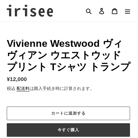
コ
ン
検索
ログイン
カート
テ
ン
ツ
に
Vivienne Westwood ヴィ
ス
キ
ヴィアン ウエストウッド
ッ
プ
プリント Tシャツ トランプ
す
る
通
¥12,000
常
税込
配送料
は購入手続き時に計算されます。
価
格
カートに追加する
今すぐ購入