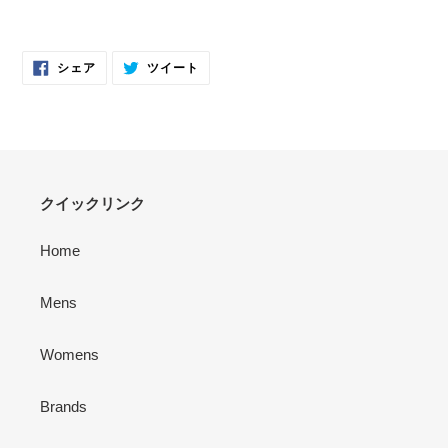
カ
ー
FACEBOOK
TWITTER
ト
シェア
ツイート
で
に
に
シ
投
ェ
稿
商
ア
す
す
る
品
る
を
追
加
クイックリンク
す
る
Home
Mens
Womens
Brands