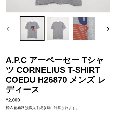
前
次
の
の
ス
ス
ラ
ラ
イ
イ
A.P.C アーペーセー Tシャ
ド
ド
ツ CORNELIUS T-SHIRT
COEDU H26870 メンズ レ
ディース
通
¥2,000
常
税込
配送料
は購入手続き時に計算されます。
価