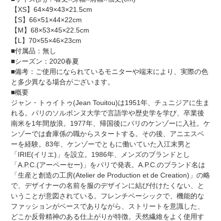
る
【XS】64×49×43×21.5cm
【S】66×51×44×22cm
【M】68×53×45×22.5cm
【L】70×55×46×23cm
■付属品：無し
■シーズン：2020春夏
■備考：ご使用になられているモニターや端末により、実際の色
と多少異なる場合がございます。
■概要
ジャン・トゥイトゥ(Jean Touitou)は1951年、チュニジアに生ま
れる。パリのソルボンヌ大学で言語学や歴史学を学び、卒業後
南米を1年間放浪。1977年、帰国後にパリのケンゾーに入社。ケ
ンゾーでは倉庫係の職からスタートする。その後、アニエスベ
ーを経験。83年、ケンゾーでともに働いていた入江末男と
「IRIE(イリエ)」を設立。1986年、メンズのブランドとし
「A.P.C.(アーペーセー)」をパリで発表。A.P.C.のブランド名は
「生産と創造の工房(Atelier de Production et de Creation)」の略
で、デザイナーの名前を服のデザインに結び付けたくない、と
いうことが意図されている。フレンチベーシックで、機能的な
ファッションがベースでありながら、ストリートを意識した、
どこか反骨精神のある仕上がりが特徴。天然繊維をよく使用す