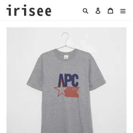
コ
ン
検索
ログイン
カート
テ
ン
ツ
に
ス
キ
ッ
プ
す
る