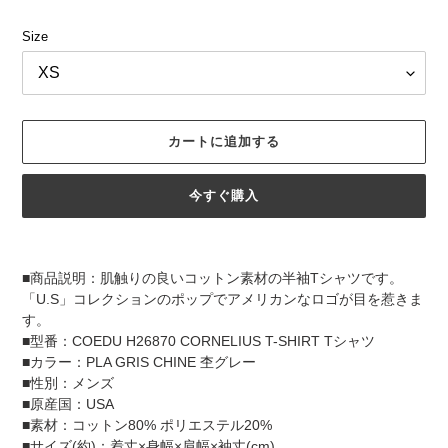
格
Size
カートに追加する
今すぐ購入
カ
ー
■商品説明：肌触りの良いコットン素材の半袖Tシャツです。
ト
「U.S」コレクションのポップでアメリカンなロゴが目を惹きま
に
す。
商
■型番：COEDU H26870 CORNELIUS T-SHIRT Tシャツ
品
■カラー：PLA GRIS CHINE 杢グレー
を
■性別：メンズ
追
■原産国：USA
加
■素材：コットン80% ポリエステル20%
す
■サイズ(約)：着丈×身幅×肩幅×袖丈(cm)