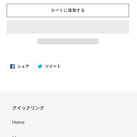
格
カートに追加する
カ
ー
FACEBOOK
TWITTER
ト
シェア
ツイート
で
に
に
シ
投
ェ
稿
商
ア
す
す
る
品
る
を
追
加
クイックリンク
す
る
Home