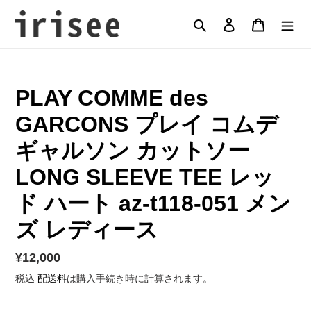
コ
ン
検索
ログイン
カート
テ
ン
ツ
に
PLAY COMME des
ス
キ
GARCONS プレイ コムデ
ッ
プ
ギャルソン カットソー
す
LONG SLEEVE TEE レッ
る
ド ハート az-t118-051 メン
ズ レディース
通
¥12,000
常
税込
配送料
は購入手続き時に計算されます。
価